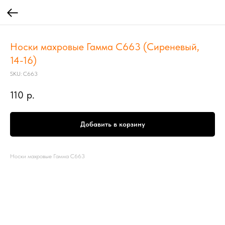
Носки махровые Гамма С663 (Сиреневый,
14-16)
SKU:
С663
110
р.
Добавить в корзину
Носки махровые Гамма С663