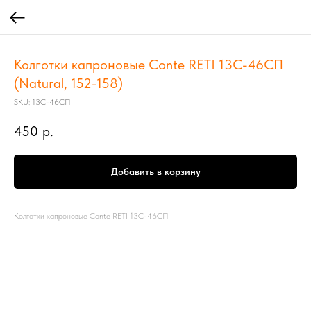
Колготки капроновые Conte RETI 13С-46СП
(Natural, 152-158)
SKU:
13С-46СП
450
р.
Добавить в корзину
Колготки капроновые Conte RETI 13С-46СП