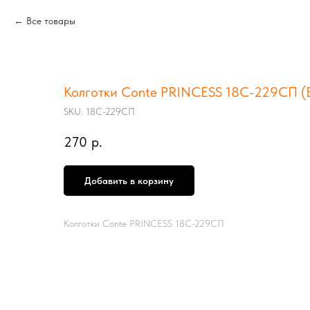
Все товары
Колготки Conte PRINCESS 18С-229СП (Be
SKU:
18С-229СП
270
р.
Добавить в корзину
Колготки Conte PRINCESS 18С-229СП