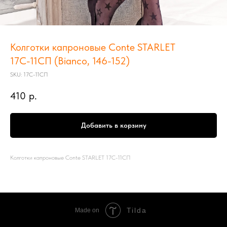
Колготки капроновые Conte STARLET
17С-11СП (Bianco, 146-152)
SKU:
17С-11СП
410
р.
Добавить в корзину
Колготки капроновые Conte STARLET 17С-11СП
Tilda
Made on