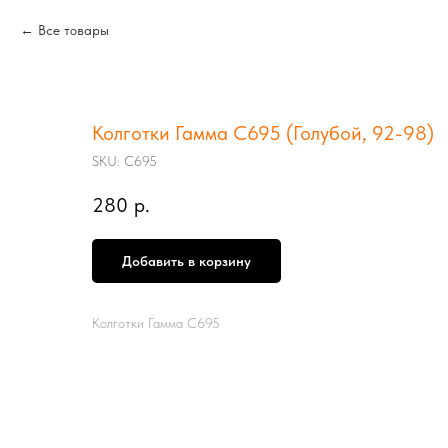
Все товары
Колготки Гамма С695 (Голубой, 92-98)
SKU:
С695
280
р.
Добавить в корзину
Колготки Гамма С695