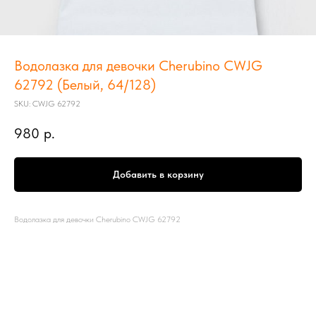
Водолазка для девочки Cherubino CWJG
62792 (Белый, 64/128)
SKU:
CWJG 62792
980
р.
Добавить в корзину
Водолазка для девочки Cherubino CWJG 62792