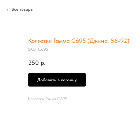
Все товары
Колготки Гамма С695 (Джинс, 86-92)
SKU:
С695
250
р.
Добавить в корзину
Колготки Гамма С695