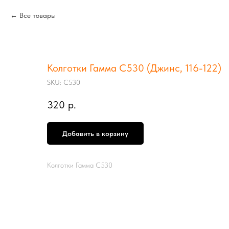
Все товары
Колготки Гамма С530 (Джинс, 116-122)
SKU:
С530
320
р.
Добавить в корзину
Колготки Гамма С530