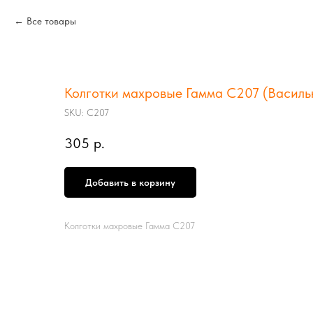
Все товары
Колготки махровые Гамма С207 (Васильк
SKU:
С207
305
р.
Добавить в корзину
Колготки махровые Гамма С207