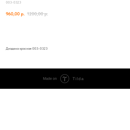
003-0323
960,00
р.
1200,00
р.
Добавить в корзину
Диадема красная 003-0323
Tilda
Made on