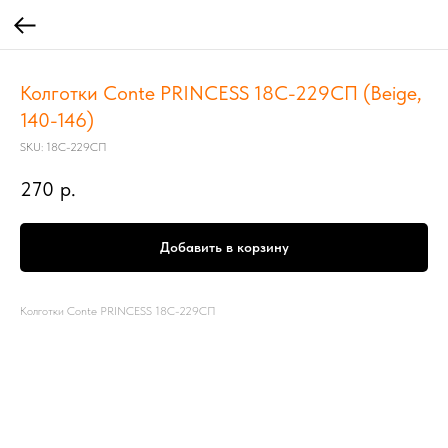
Колготки Conte PRINCESS 18С-229СП (Beige,
140-146)
SKU:
18С-229СП
270
р.
Добавить в корзину
Колготки Conte PRINCESS 18С-229СП