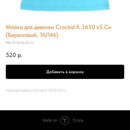
Майка для девочки Crockid K 3650 к5 Сн
(Бирюзовый, 76/146)
SKU:
K 3650 к5 Сн
520
р.
Добавить в корзину
Майка для девочки Crockid K 3650 к5 Сн
Tilda
Made on