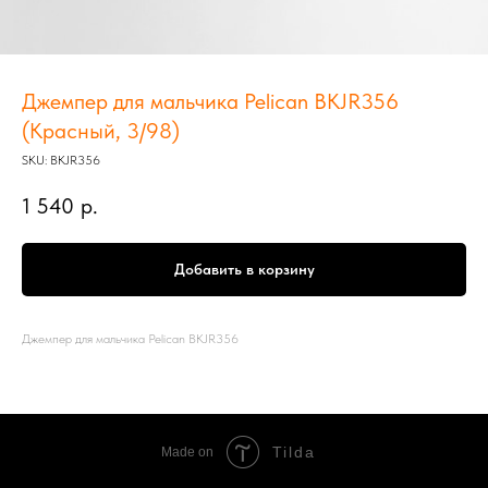
Джемпер для мальчика Pelican BKJR356
(Красный, 3/98)
SKU:
BKJR356
1 540
р.
Добавить в корзину
Джемпер для мальчика Pelican BKJR356
Tilda
Made on