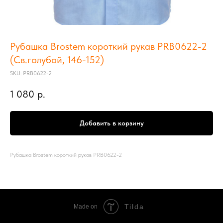
Рубашка Brostem короткий рукав PRB0622-2
(Св.голубой, 146-152)
SKU:
PRB0622-2
1 080
р.
Добавить в корзину
Рубашка Brostem короткий рукав PRB0622-2
Tilda
Made on