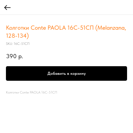
Колготки Conte PAOLA 16С-51СП (Melanzana,
128-134)
SKU:
16С-51СП
390
р.
Добавить в корзину
Колготки Conte PAOLA 16С-51СП