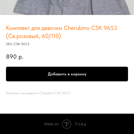
Комплект для девочки Cherubino CSK 9653
(Св.розовый, 60/110)
SKU:
CSK 9653
890
р.
Добавить в корзину
Комплект для девочки Cherubino CSK 9653
Tilda
Made on