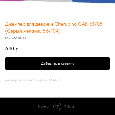
Джемпер для девочки Cherubino CAК 61785
(Серый меланж, 56/104)
SKU:
CAК 61785
640
р.
Добавить в корзину
Джемпер для девочки Cherubino CAК 61785
Tilda
Made on