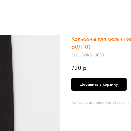
Кальсоны для мальчик
60/110)
SKU:
CWKB 10039
720
р.
Добавить в корзину
Кальсоны для мальчика Cherubin