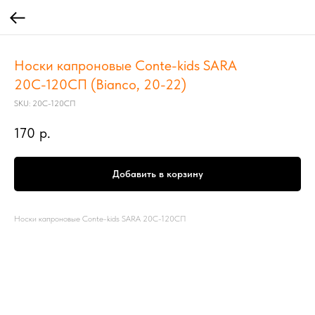
Носки капроновые Conte-kids SARA
20С-120СП (Bianco, 20-22)
SKU:
20С-120СП
170
р.
Добавить в корзину
Носки капроновые Conte-kids SARA 20С-120СП