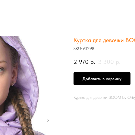
Куртка для девочки B
SKU:
61298
2 970
р.
3 300
р.
Добавить в корзину
Куртка для девочки BOOM by Orb