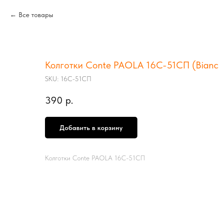
Все товары
Колготки Conte PAOLA 16С-51СП (Bianco
SKU:
16С-51СП
390
р.
Добавить в корзину
Колготки Conte PAOLA 16С-51СП