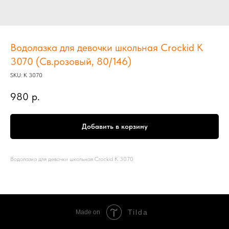
Водолазка для девочки школьная Crockid К
3070 (Св.розовый, 80/146)
SKU:
К 3070
980
р.
Добавить в корзину
Водолазка для девочки школьная Crockid К 3070
Tilda
Made on