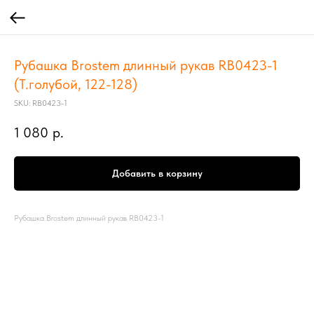
Рубашка Brostem длинный рукав RB0423-1
(Т.голубой, 122-128)
SKU:
RB0423-1
1 080
р.
Добавить в корзину
Рубашка Brostem длинный рукав RB0423-1