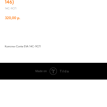
146)
14С-9СП
320,00
р.
Добавить в корзину
Колготки Conte EVA 14С-9СП
Tilda
Made on