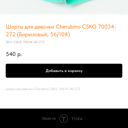
Шорты для девочки Cherubino CSKG 70034-
272 (Бирюзовый, 56/104)
SKU:
CSKG 70034-40-272
540
р.
Добавить в корзину
Шорты для девочки Cherubino CSKG 70034-40-272
Tilda
Made on