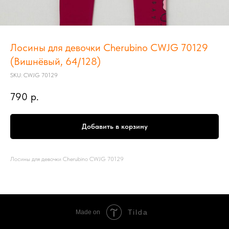
Лосины для девочки Cherubino CWJG 70129
(Вишнёвый, 64/128)
SKU:
CWJG 70129
790
р.
Добавить в корзину
Лосины для девочки Cherubino CWJG 70129
Tilda
Made on