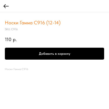
Носки Гамма С916 (12-14)
SKU:
С916
110
р.
Добавить в корзину
Носки Гамма С916