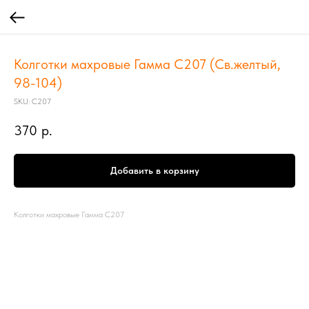
Колготки махровые Гамма С207 (Св.желтый,
98-104)
SKU:
С207
370
р.
Добавить в корзину
Колготки махровые Гамма С207