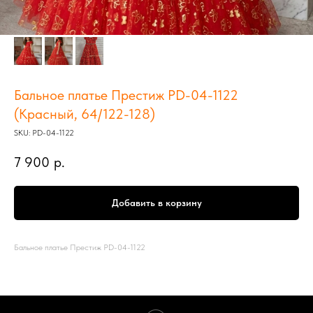
Бальное платье Престиж PD-04-1122
(Красный, 64/122-128)
SKU:
PD-04-1122
7 900
р.
Добавить в корзину
Бальное платье Престиж PD-04-1122