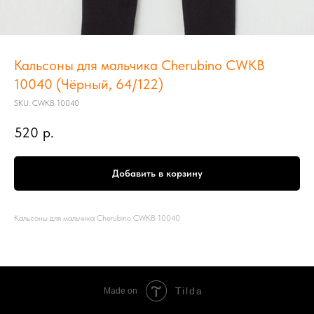
Кальсоны для мальчика Cherubino CWKB
10040 (Чёрный, 64/122)
SKU:
CWKB 10040
520
р.
Добавить в корзину
Кальсоны для мальчика Cherubino CWKB 10040
Tilda
Made on