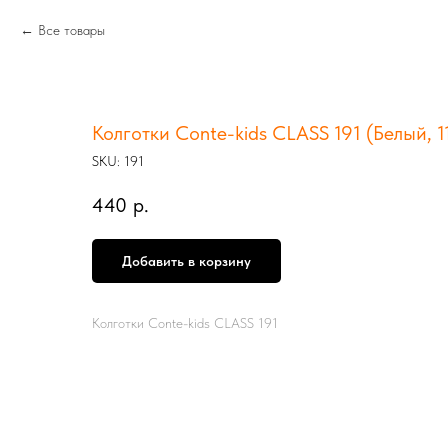
Все товары
Колготки Conte-kids CLASS 191 (Белый, 1
SKU:
191
440
р.
Добавить в корзину
Колготки Conte-kids CLASS 191