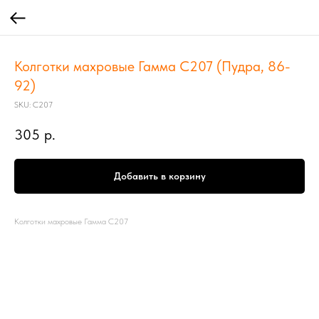
Колготки махровые Гамма С207 (Пудра, 86-
92)
SKU:
С207
305
р.
Добавить в корзину
Колготки махровые Гамма С207