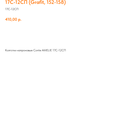
17С-12СП (Grafit, 152-158)
17С-12СП
410,00
р.
Добавить в корзину
Колготки капроновые Conte AMELIE 17С-12СП