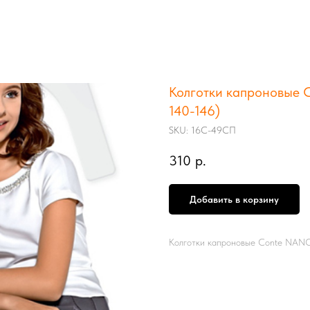
Колготки капроновые 
140-146)
SKU:
16С-49СП
310
р.
Добавить в корзину
Колготки капроновые Conte NA