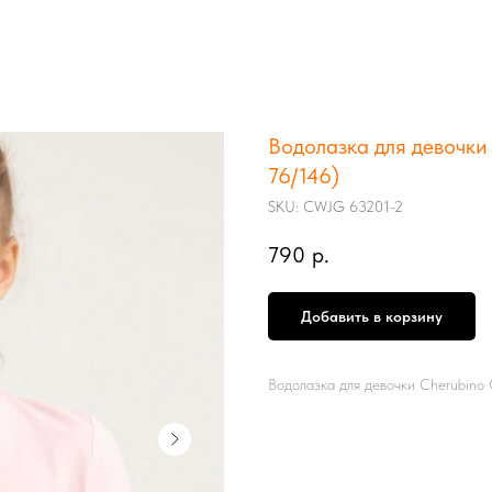
Водолазка для девочки
76/146)
SKU:
CWJG 63201-2
790
р.
Добавить в корзину
Водолазка для девочки Cherubin