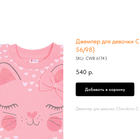
Джемпер для девочки 
56/98)
SKU:
CWB 61743
540
р.
Добавить в корзину
Джемпер для девочки Cherubino 